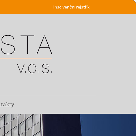
Insolvenční rejstřík
takty