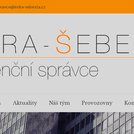
pravce@indra-sebesta.cz
s
Aktuality
Náš tým
Provozovny
Kon