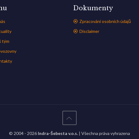
nu
Dokumenty
nás
Zpracování osobních údajů
uality
Disclaimer
š tým
ovozovny
ntakty
© 2004 - 2026
Indra-Šebesta v.o.s.
| Všechna práva vyhrazena