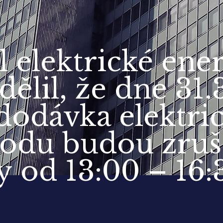
 elektrické ene
sdělil, že dne 31
dodávka elektric
vodu budou zruš
y od 13:00 – 16: