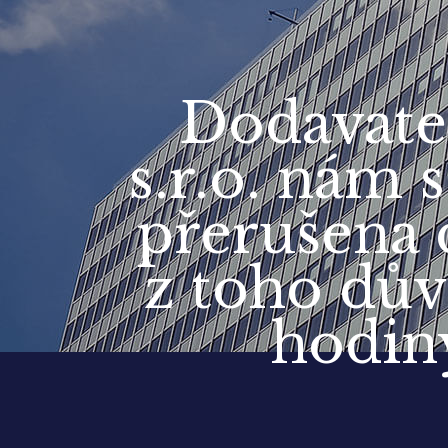
Dodavatel
s.r.o. nám 
přerušena 
z toho dů
hodin