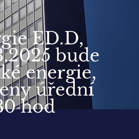
rgie ED.D,
.3.2025 bude
ké energie,
eny úřední
30 hod