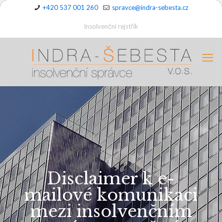
+420 537 001 260
spravce@indra-sebesta.cz
Insolvenční rejstřík
Disclaimer k e-
mailové komunikaci
mezi insolvenčním