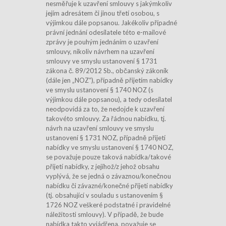
nesměřuje k uzavření smlouvy s jakýmkoliv
jejím adresátem či jinou třetí osobou, s
výjimkou dále popsanou. Jakékoliv případné
právní jednání odesílatele této e-mailové
zprávy je pouhým jednáním o uzavření
smlouvy, nikoliv návrhem na uzavření
smlouvy ve smyslu ustanovení § 1731
zákona č. 89/2012 Sb., občanský zákoník
(dále jen „NOZ“), případně přijetím nabídky
ve smyslu ustanovení § 1740 NOZ (s
výjimkou dále popsanou), a tedy odesílatel
neodpovídá za to, že nedojde k uzavření
takovéto smlouvy. Za řádnou nabídku, tj.
návrh na uzavření smlouvy ve smyslu
ustanovení § 1731 NOZ, případně přijetí
nabídky ve smyslu ustanovení § 1740 NOZ,
se považuje pouze taková nabídka/takové
přijetí nabídky, z jejíhož/z jehož obsahu
vyplývá, že se jedná o závaznou/konečnou
nabídku či závazné/konečné přijetí nabídky
(tj. obsahující v souladu s ustanovením §
1726 NOZ veškeré podstatné i pravidelné
náležitosti smlouvy). V případě, že bude
nabídka takto vyjádřena, považuje se