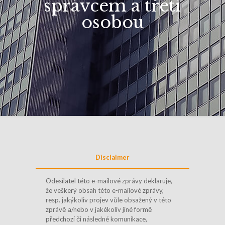
správcem a třetí
osobou
Disclaimer
Odesílatel této e-mailové zprávy deklaruje,
že veškerý obsah této e-mailové zprávy,
resp. jakýkoliv projev vůle obsažený v této
zprávě a/nebo v jakékoliv jiné formě
předchozí či následné komunikace,