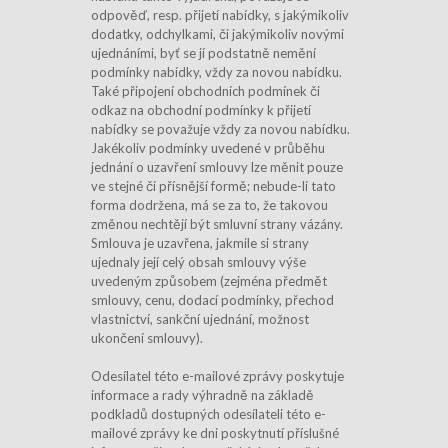
odpověď, resp. přijetí nabídky, s jakýmikoliv
dodatky, odchylkami, či jakýmikoliv novými
ujednáními, byť se jí podstatně nemění
podmínky nabídky, vždy za novou nabídku.
Také připojení obchodních podmínek či
odkaz na obchodní podmínky k přijetí
nabídky se považuje vždy za novou nabídku.
Jakékoliv podmínky uvedené v průběhu
jednání o uzavření smlouvy lze měnit pouze
ve stejné či přísnější formě; nebude-li tato
forma dodržena, má se za to, že takovou
změnou nechtějí být smluvní strany vázány.
Smlouva je uzavřena, jakmile si strany
ujednaly její celý obsah smlouvy výše
uvedeným způsobem (zejména předmět
smlouvy, cenu, dodací podmínky, přechod
vlastnictví, sankční ujednání, možnost
ukončení smlouvy).
Odesílatel této e-mailové zprávy poskytuje
informace a rady výhradně na základě
podkladů dostupných odesílateli této e-
mailové zprávy ke dni poskytnutí příslušné