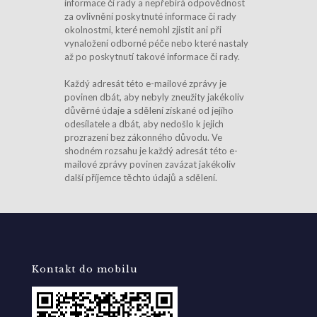
informace či rady a nepřebírá odpovědnost
za ovlivnění poskytnuté informace či rady
okolnostmi, které nemohl zjistit ani při
vynaložení odborné péče nebo které nastaly
až po poskytnutí takové informace či rady.
Každý adresát této e-mailové zprávy je
povinen dbát, aby nebyly zneužity jakékoliv
důvěrné údaje a sdělení získané od jejího
odesílatele a dbát, aby nedošlo k jejich
prozrazení bez zákonného důvodu. Ve
shodném rozsahu je každý adresát této e-
mailové zprávy povinen zavázat jakékoliv
další příjemce těchto údajů a sdělení.
Kontakt do mobilu